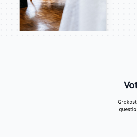
Vot
Grokosto
questio