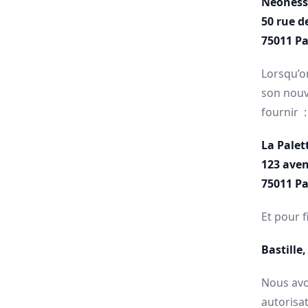
Neoness
50 rue d
75011 Pa
Lorsqu’o
son nouv
fournir :
La Palet
123 ave
75011 Pa
Et pour 
Bastille
Nous avo
autorisa