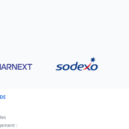
DE
les
gement :