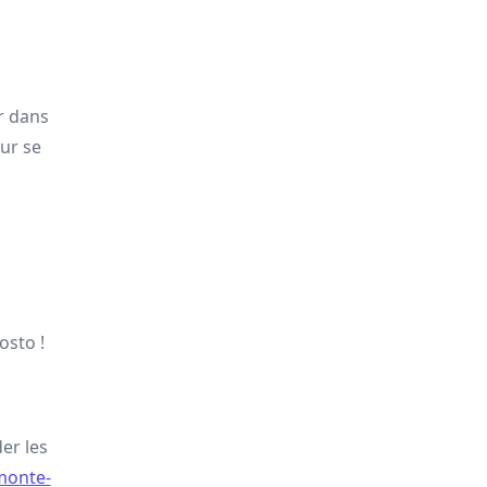
r dans
ur se
osto !
er les
 monte-