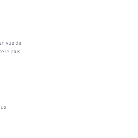
 en vue de
e le plus
ous