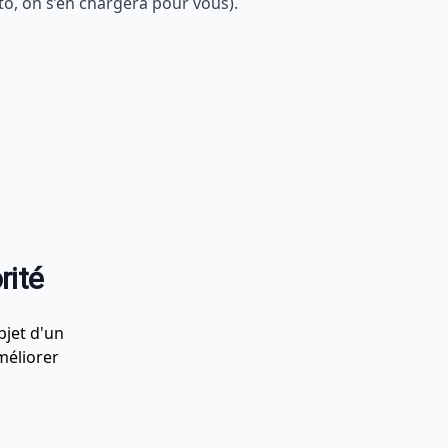
o, on s’en chargera pour vous).
rité
bjet d'un
méliorer