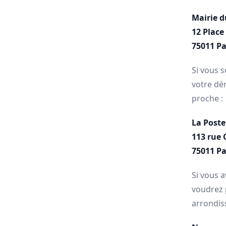
Mairie 
12 Place
75011 Pa
Si vous s
votre dé
proche :
La Poste
113 rue
75011 Pa
Si vous 
voudrez 
arrondis