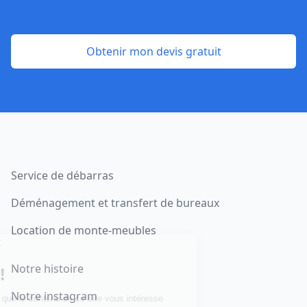
Obtenir mon devis gratuit
Footer
Service de débarras
Déménagement et transfert de bureaux
Location de monte-meubles
Notre histoire
Notre instagram